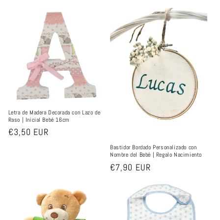
Letra de Madera Decorada con Lazo de
Raso | Inicial Bebé 16cm
Precio
€3,50 EUR
habitual
Bastidor Bordado Personalizado con
Nombre del Bebé | Regalo Nacimiento
Precio
€7,90 EUR
habitual