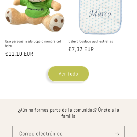
Oso personalizado Logo o nombre del
Babero bordado azul estrellas
bebé
Precio
€7,32 EUR
Precio
€11,10 EUR
habitual
habitual
Ver todo
¿Aún no formas parte de la comunidad? Únete a la
familia
Correo electrónico