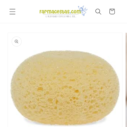
Ir
directamente
Carrito
al contenido
Ir
directamente
a la
información
del producto