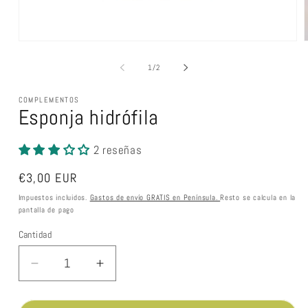
Abrir
A
elemento
multimedia
m
de
1
/
2
1
en
una
COMPLEMENTOS
ventana
Esponja hidrófila
modal
2 reseñas
Precio
€3,00 EUR
habitual
Impuestos incluidos.
Gastos de envío GRATIS en Península.
Resto se calcula en la
pantalla de pago
Cantidad
Cantidad
Reducir
Aumentar
cantidad
cantidad
para
para