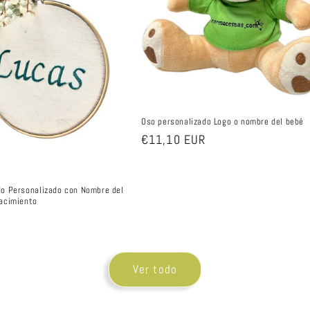
Oso personalizado Logo o nombre del bebé
Precio
€11,10 EUR
habitual
do Personalizado con Nombre del
Nacimiento
Ver todo