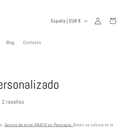
Iniciar
P
Carrito
España | EUR €
sesión
a
í
Blog
Contacto
s
/
r
e
ersonalizado
g
i
2 reseñas
ó
n
os.
Gastos de envío GRATIS en Península.
Resto se calcula en la