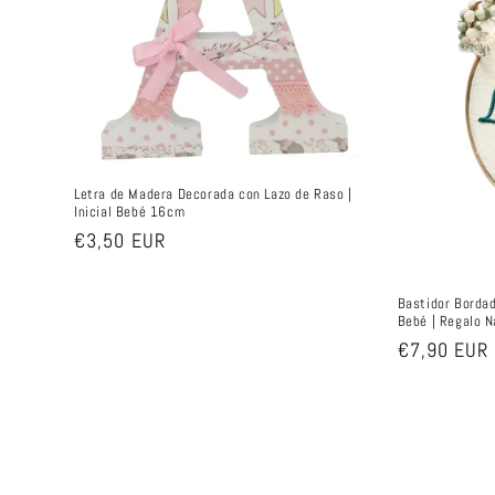
Letra de Madera Decorada con Lazo de Raso |
Inicial Bebé 16cm
Precio
€3,50 EUR
habitual
Bastidor Borda
Bebé | Regalo 
Precio
€7,90 EUR
habitual