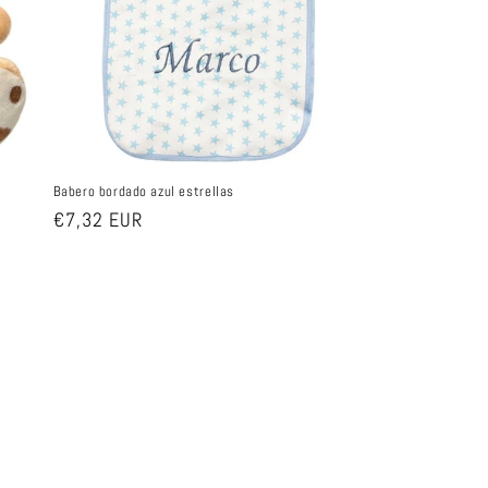
Babero bordado azul estrellas
Precio
€7,32 EUR
habitual