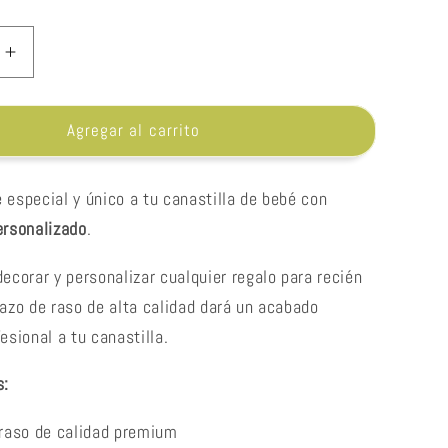
Aumentar
cantidad
para
Lazo
Agregar al carrito
zado
personalizado
 especial y único a tu canastilla de bebé con
ersonalizado
.
decorar y personalizar cualquier regalo para recién
lazo de raso de alta calidad dará un acabado
esional a tu canastilla.
s:
raso de calidad premium