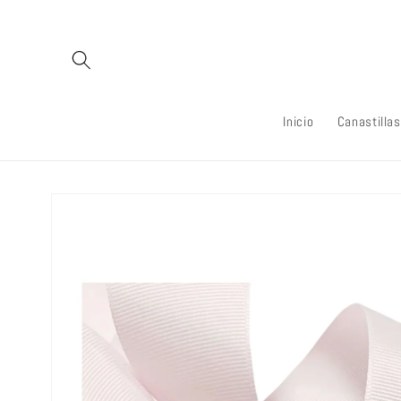
Ir
directamente
al contenido
Inicio
Canastillas
Ir
directamente
a la
información
del producto