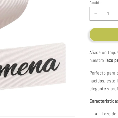
Cantidad
Cantidad
Reducir
cantidad
para
Lazo
personali
Añade un toque
nuestro
lazo p
Perfecto para 
nacidos, este 
elegante y prof
Característica
Lazo de 