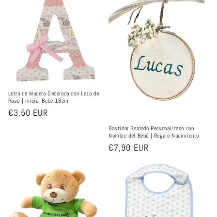
Letra de Madera Decorada con Lazo de
Raso | Inicial Bebé 16cm
Precio
€3,50 EUR
habitual
Bastidor Bordado Personalizado con
Nombre del Bebé | Regalo Nacimiento
Precio
€7,90 EUR
habitual