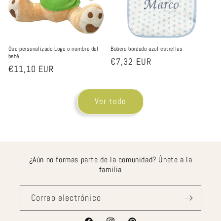
Oso personalizado Logo o nombre del
Babero bordado azul estrellas
bebé
Precio
€7,32 EUR
Precio
€11,10 EUR
habitual
habitual
Ver todo
¿Aún no formas parte de la comunidad? Únete a la
familia
Correo electrónico