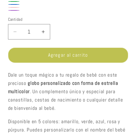
Amarillo
Verde
Azul
Rosa
Púrpura
Cantidad
Cantidad
Reducir
Aumentar
cantidad
cantidad
para
para
Globo
Globo
Agregar al carrito
personalizado
personalizado
estrella
estrella
Dale un toque mágico a tu regalo de bebé con este
multicolor
multicolor
precioso
globo personalizado con forma de estrella
multicolor
. Un complemento único y especial para
canastillas, cestas de nacimiento o cualquier detalle
de bienvenida al bebé.
Disponible en 5 colores: amarillo, verde, azul, rosa y
púrpura. Puedes personalizarlo con el nombre del bebé