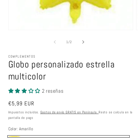
A
Abrir
elemento
m
multimedia
de
1
/
2
1
en
una
COMPLEMENTOS
ventana
Globo personalizado estrella
modal
multicolor
2 reseñas
Precio
€5,99 EUR
habitual
Impuestos incluidos.
Gastos de envío GRATIS en Península.
Resto se calcula en la
pantalla de pago
Color:
Amarillo