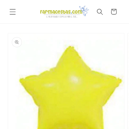
Ir
directamente
Carrito
al contenido
Ir
directamente
a la
información
del producto